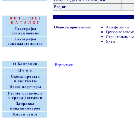
Вес,
кг
Т А Х О Г Р А Ф Ы
И Н Т Е Р Н Е Т
К А Т А Л О Г
Область применения:
Автофургоны
Тахографы
Грузовые автом
обслуживание
Строительные 
Тахографы
Яхты
законадательство
КЛИМА ЦЕНТР
О Компании
Вернуться
Ц е н ы
Схема проезда
и контакты
Наши партнеры
Расчёт стоимости
и срока доставки
Заправка
кондиционеров
Карта сайта