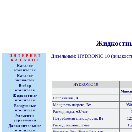
Жидкостны
АВТОНОМНЫЕ
ОТОПИТЕЛИ
Дизельный: HYDRONIC 10 (жидкост
И Н Т Е Р Н Е Т
К А Т А Л О Г
Каталог
отопителей
Каталог
запчастей
HYDRONIC 10
Выбор
отопителя
Макс
Жидкостные
Напряжение,
В
отопители
Мощность нагрева,
Вт
950
Воздушные
отопители
Расход воды,
м3/час
Элементы
Потребяемая эл.мощность,
Вт
12
управления
Расход топлива,
л/час
1,
Дополнительные
отопители
Размеры: Дл x Шир x Выс,
мм