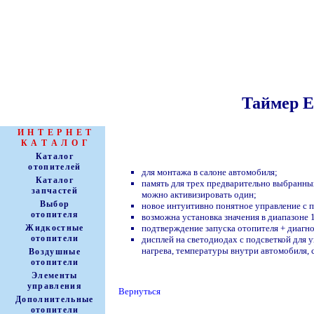
Таймер E
АВТОНОМНЫЕ
ОТОПИТЕЛИ
И Н Т Е Р Н Е Т
К А Т А Л О Г
Каталог
отопителей
для монтажа в салоне автомобиля;
Каталог
память для трех предварительно выбранных
запчастей
можно активизировать один;
Выбор
новое интуитивно понятное управление с
отопителя
возможна установка значения в диапазоне 
подтверждение запуска отопителя + диагно
Жидкостные
отопители
дисплей на светодиодах с подсветкой для 
нагрева, температуры внутри автомобиля, 
Воздушные
отопители
Элементы
управления
Вернуться
Дополнительные
отопители