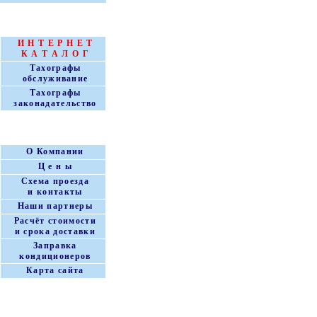
Т А Х О Г Р А Ф Ы
И Н Т Е Р Н Е Т
К А Т А Л О Г
Тахографы
обслуживание
Тахографы
законадательство
КЛИМА ЦЕНТР
О Компании
Ц е н ы
Схема проезда
и контакты
Наши партнеры
Расчёт стоимости
и срока доставки
Заправка
кондиционеров
Карта сайта